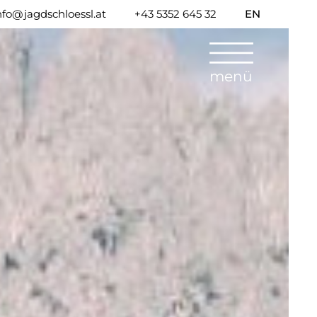
nfo@jagdschloessl.at
+43 5352 645 32
EN
menü