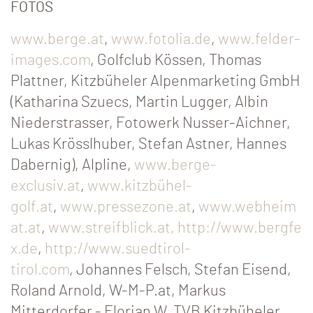
FOTOS
www.berge.at
,
www.fotolia.de
,
www.felder-
images.com
, Golfclub Kössen, Thomas
Plattner, Kitzbüheler Alpenmarketing GmbH
(Katharina Szuecs, Martin Lugger, Albin
Niederstrasser, Fotowerk Nusser-Aichner,
Lukas Krösslhuber, Stefan Astner, Hannes
Dabernig), Alpline,
www.berge-
exclusiv.at
,
www.kitzbühel-
golf.at
,
www.pressezone.at
,
www.webheim
at.at
,
www.streifblick.at,
http://www.bergfe
x.de
,
http://www.suedtirol-
tirol.com
, Johannes Felsch, Stefan Eisend,
Roland Arnold, W-M-P.at, Markus
Mitterdorfer - Florian W, TVB Kitzbüheler