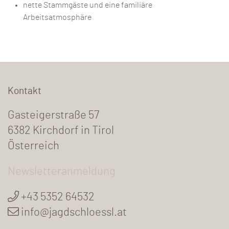
nette Stammgäste und eine familiäre
Arbeitsatmosphäre
Kontakt
Gasteigerstraße 57
6382 Kirchdorf in Tirol
Österreich
Newsletteranmeldung
+43 5352 64532
info@jagdschloessl.at