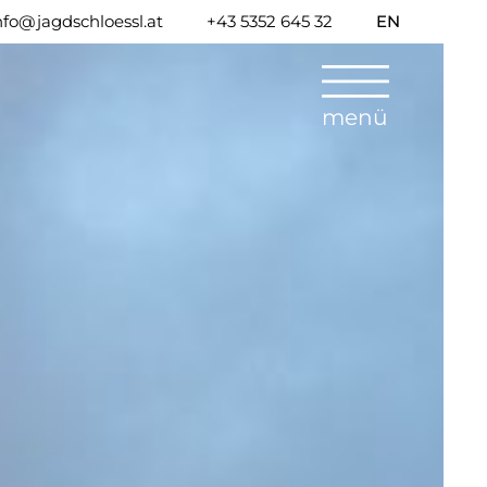
nfo@jagdschloessl.at
+43 5352 645 32
EN
menü